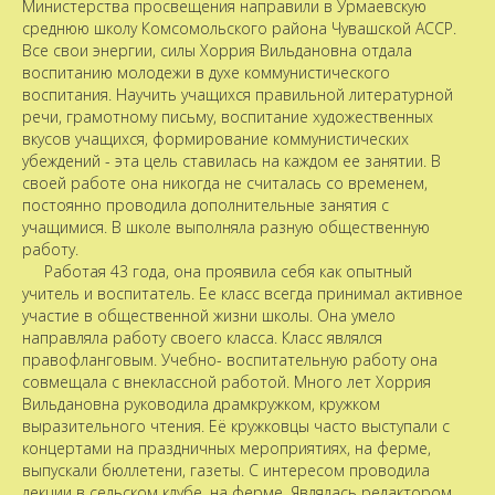
Министерства просвещения направили в Урмаевскую
среднюю школу Комсомольского района Чувашской АССР.
Все свои энергии, силы Хоррия Вильдановна отдала
воспитанию молодежи в духе коммунистического
воспитания. Научить учащихся правильной литературной
речи, грамотному письму, воспитание художественных
вкусов учащихся, формирование коммунистических
убеждений - эта цель ставилась на каждом ее занятии. В
своей работе она никогда не считалась со временем,
постоянно проводила дополнительные занятия с
учащимися. В школе выполняла разную общественную
работу.
Работая 43 года, она проявила себя как опытный
учитель и воспитатель. Ее класс всегда принимал активное
участие в общественной жизни школы. Она умело
направляла работу своего класса. Класс являлся
правофланговым. Учебно- воспитательную работу она
совмещала с внеклассной работой. Много лет Хоррия
Вильдановна руководила драмкружком, кружком
выразительного чтения. Её кружковцы часто выступали с
концертами на праздничных мероприятиях, на ферме,
выпускали бюллетени, газеты. С интересом проводила
лекции в сельском клубе, на ферме. Являлась редактором