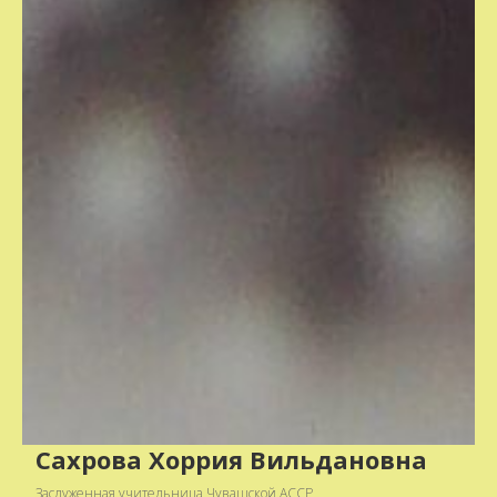
Сахрова Хоррия Вильдановна
Заслуженная учительница Чувашской АССР