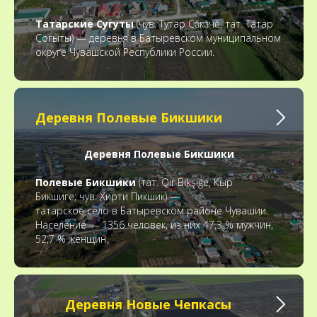
Татарские Сугуты
(чув. Тутар Сăкăчĕ, тат. Татар
Согыты) — деревня в Батыревском муниципальном
округе Чувашской Республики России.
Деревня Полевые Бикшики
Деревня Полевые Бикшики
Полевые Бикшики
(тат. Qır Bikşiğe, Кыр
Бикшиге; чув. Хирти Пикшик) —
татарское село в Батыревском районе Чувашии.
Население — 1356 человек, из них 47,3 % мужчин,
52,7 % женщин.
Деревня Новые Чепкасы