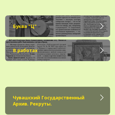
Буква "Ц"
В работах
Чувашский Государственный
Архив. Рекруты.