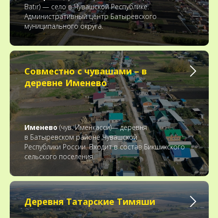
Batır) — село в Чувашской Республике.
Административный центр Батыревского
муниципального округа.
Совместно с чувашами – в
деревне Именево
Именево
(чув. Именкасси)— деревня
в Батыревском районе Чувашской
Республики России. Входит в состав Бикшикского
сельского поселения.
Деревня Татарские Тимяши