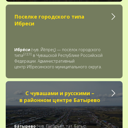
Поселке городского типа
Ибреси
Ибре́си
(чув. Йĕпреç) — посёлок городского
[2][3]
типа
в Чувашской Республике Российской
Федерации. Административный
центр Ибресинского муниципального округа.
С чувашами и русскими –
в районном центре Батырево
Ба́тырево
(чув. Патăрьел, тат. Батыр,