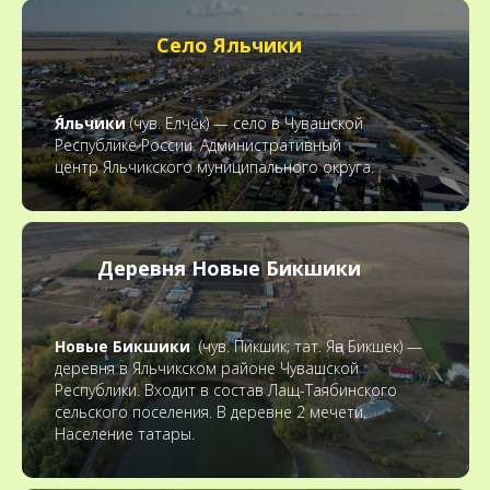
Село Яльчики
Я́льчики
(чув. Елчĕк) — село в Чувашской
Республике России. Административный
центр Яльчикского муниципального округа.
Деревня Новые Бикшики
Новые Бикшики
(чув. Пикшик; тат. Яңа Бикшек) —
деревня в Яльчикском районе Чувашской
Республики. Входит в состав Лащ-Таябинского
сельского поселения. В деревне 2 мечети.
Население татары.