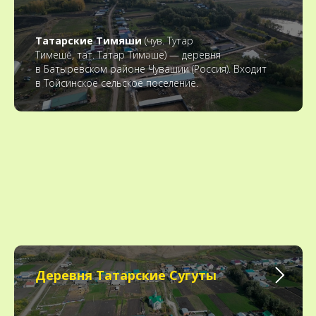
Татарские Тимяши
(чув. Тутар
Тимешĕ, тат. Татар Тимәше) — деревня
в Батыревском районе Чувашии (Россия). Входит
в Тойсинское сельское поселение.
Деревня Татарские Сугуты