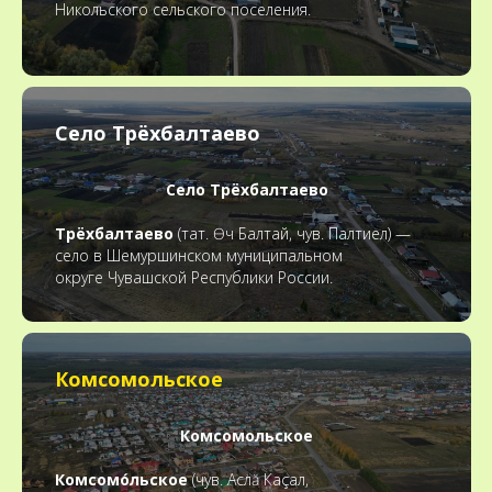
Никольского сельского поселения.
Село Трёхбалтаево
Село Трёхбалтаево
Трёхбалтаево
(тат. Өч Балтай, чув. Палтиел) —
село в Шемуршинском муниципальном
округе Чувашской Республики России.
Комсомольское
Комсомольское
Комсомо́льское
(чув. Аслă Каçал,