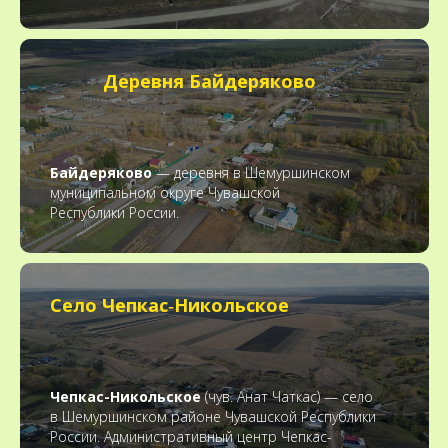
Деревня Байдеряково
Байдеряково
— деревня в Шемуршинском
муниципальном округе Чувашской
Республики России.
Село Чепкас‑Никольское
Чепкас-Никольское
(чув. Анат Чаткас) — село
в Шемуршинском районе Чувашской Республики
России. Административный центр Чепкас-