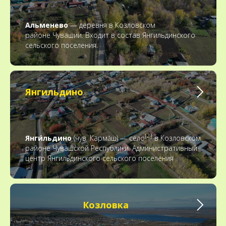
Альменево
— деревня в Козловском
районе Чувашии. Входит в состав Янгильдинского
сельского поселения.
Янгильдино
[2]
Янги́льдино
(чув. Кармăш) — село
в Козловском
районе Чувашской Республики. Административный
центр Янгильдинского сельского поселения
Козловка