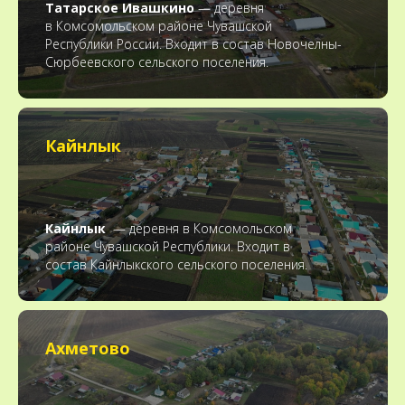
Татарское Ивашкино
— деревня
в Комсомольском районе Чувашской
Республики России. Входит в состав Новочелны-
Сюрбеевского сельского поселения.
Кайнлык
Кайнлык
— деревня в Комсомольском
районе Чувашской Республики. Входит в
состав Кайнлыкского сельского поселения.
Ахметово