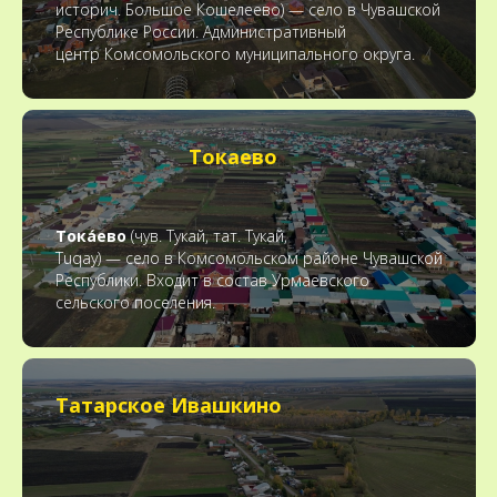
историч. Большое Кошелеево) — село в Чувашской
Республике России. Административный
центр Комсомольского муниципального округа.
Токаево
Тока́ево
(чув. Тукай, тат. Тукай,
Tuqay) — село в Комсомольском районе Чувашской
Республики. Входит в состав Урмаевского
сельского поселения.
Татарское Ивашкино