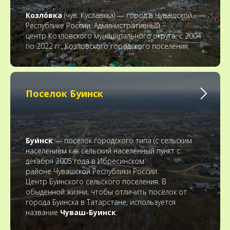
Козло́вка
(чув. Куславкка) — город в Чувашской
Республике России. Административный
центр Козловского муниципального округа, с 2004
по 2022 гг. Козловского городского поселения.
Поселок Буинск
Буи́нск
— посёлок городского типа (с сельским
населением как сельский населённый пункт с
декабря 2005 года в Ибресинском
районе Чувашской Республики России.
Центр Буинского сельского поселения. В
обыденной жизни, чтобы отличить посёлок от
города Буинска в Татарстане, используется
название
Чуваш-Буинск
.