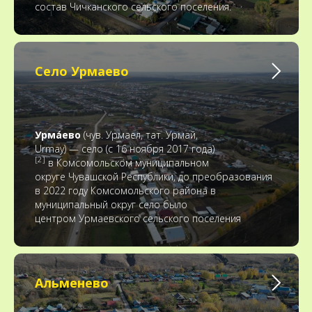
состав Чичканского сельского поселения.
Село Урмаево
Урма́ево
(чув. Урмаел, тат. Урмай,
Urmay) — село (c 16 ноября 2017 года)
[2]
в Комсомольском муниципальном
округе Чувашской Республики, до преобразования
в 2022 году Комсомольского района в
муниципальный округ село было
центром Урмаевского сельского поселения
Альменево