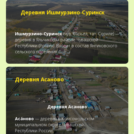
Деревня Ишмурзино‑Суринск
Ишмурзино-Суринск
(чув. Сăрьел, тат. Сориле) —
деревня в Яльчикском районе Чувашской
Республики (Россия). Входит в состав Янтиковского
сельского поселения.
Деревня Асаново
Деревня Асаново
Аса́ново
— деревня в Комсомольском
муниципальном округе Чувашской
Республики России.