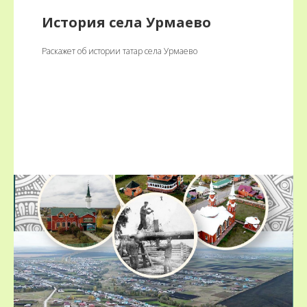
История села Урмаево
Раскажет об истории татар села Урмаево